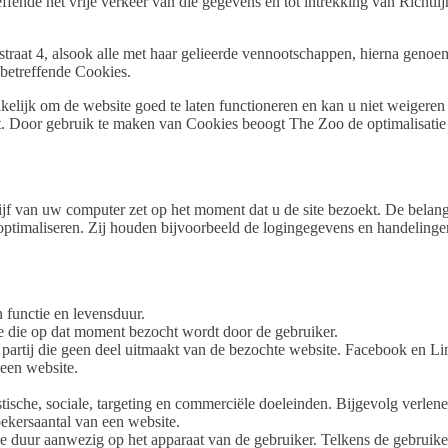
fende het vrije verkeer van die gegevens en tot intrekking van Richtl
traat 4, alsook alle met haar gelieerde vennootschappen, hierna geno
 betreffende Cookies.
lijk om de website goed te laten functioneren en kan u niet weigeren
t. Door gebruik te maken van Cookies beoogt The Zoo de optimalisatie 
ijf van uw computer zet op het moment dat u de site bezoekt. De belangr
optimaliseren. Zij houden bijvoorbeeld de logingegevens en handelinge
functie en levensduur.
e die op dat moment bezocht wordt door de gebruiker.
artij die geen deel uitmaakt van de bezochte website. Facebook en Lin
een website.
ische, sociale, targeting en commerciële doeleinden. Bijgevolg verlene
ekersaantal van een website.
e duur aanwezig op het apparaat van de gebruiker. Telkens de gebruike